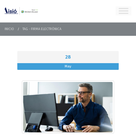
INICIO
TAG -
FIRMA ELECTRÓNICA
28
May