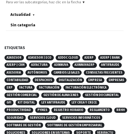
Para ver las subcategorías, haz clic en la flecha ▼
Actualidad
▼
Sin categoría
ETIQUETAS
A3ASESOR
A3ASESOR | ECO
A3DOC CLOUD
A3ERP
A3ERP | BANK
A3ERP | CRM
A3FACTURA
A3INNUVA
A3INNUVAERP
ANTIFRAUDE
ASESORIA
AUTÓNOMOS
CAMBIOS LEGALES
CONSULTAS FRECUENTES
CONTABILIDAD
DESPACHOS
DIGITALIZACIÓN
EMPRESA
EMPRESAS
ERP
FACTURA
FACTURACIÓN
FACTURACIÓN ELECTRÓNICA
GESTIÓN COMERCIAL
GESTIÓN DE ALMACENES
GESTIÓN DOCUMENTAL
GFI
KIT DIGITAL
LEY ANTIFRAUDE
LEY CREA Y CRECE
PRODUCTIVIDAD
PYMES
REGISTRO HORARIO
REGLAMENTO
RRHH
SEGURIDAD
SERVICIOS CLOUD
SERVICIOS INFORMÁTICOS
SOFTWARE DE GESTIÓN
SOFTWARE DE GESTIÓN EMPRESARIAL
SOLUCIONES
SOLUCIONES EN SISTEMAS
SOPORTE
VERIFACTU