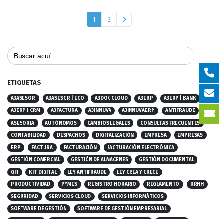
1
2
Buscar:
ETIQUETAS
A3ASESOR
A3ASESOR | ECO
A3DOC CLOUD
A3ERP
A3ERP | BANK
A3ERP | CRM
A3FACTURA
A3INNUVA
A3INNUVAERP
ANTIFRAUDE
ASESORIA
AUTÓNOMOS
CAMBIOS LEGALES
CONSULTAS FRECUENTES
CONTABILIDAD
DESPACHOS
DIGITALIZACIÓN
EMPRESA
EMPRESAS
ERP
FACTURA
FACTURACIÓN
FACTURACIÓN ELECTRÓNICA
GESTIÓN COMERCIAL
GESTIÓN DE ALMACENES
GESTIÓN DOCUMENTAL
GFI
KIT DIGITAL
LEY ANTIFRAUDE
LEY CREA Y CRECE
PRODUCTIVIDAD
PYMES
REGISTRO HORARIO
REGLAMENTO
RRHH
SEGURIDAD
SERVICIOS CLOUD
SERVICIOS INFORMÁTICOS
SOFTWARE DE GESTIÓN
SOFTWARE DE GESTIÓN EMPRESARIAL