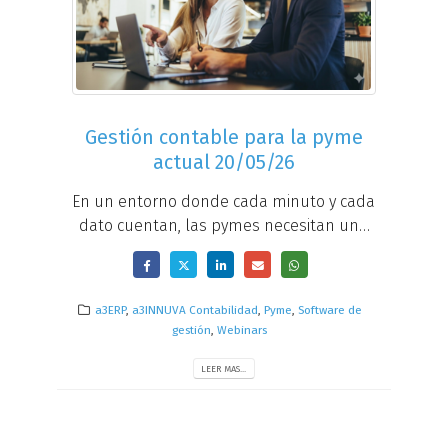
Gestión contable para la pyme
actual 20/05/26
En un entorno donde cada minuto y cada
dato cuentan, las pymes necesitan una
contabilidad más simple, más conectada
y capaz de ofrecer información útil al
instante...
a3ERP
,
a3INNUVA Contabilidad
,
Pyme
,
Software de
gestión
,
Webinars
LEER MAS...