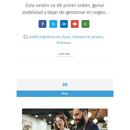
Esta sesión va de poner orden, ganar
visibilidad y dejar de gestionar el negocio
a ciegas.
a3ERP
,
Digitalización
,
Pyme
,
Software de gestión
,
Webinars
LEER MAS...
20
May