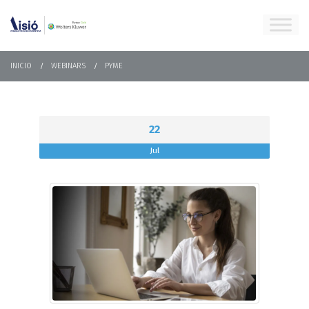
INICIO
WEBINARS
PYME
22
Jul