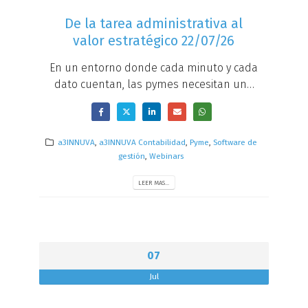
De la tarea administrativa al
valor estratégico 22/07/26
En un entorno donde cada minuto y cada
dato cuentan, las pymes necesitan una
contabilidad más simple, más conectada
y capaz de ofrecer información útil al
instante.
a3INNUVA
,
a3INNUVA Contabilidad
,
Pyme
,
Software de
gestión
,
Webinars
LEER MAS...
07
Jul