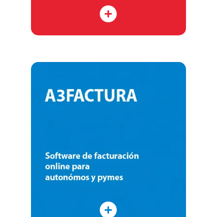
A3FACTURA
Descubre a3factura, el programa para
hacer facturas que te ayuda a gestionar
tu negocio fácilmente.
Saber más