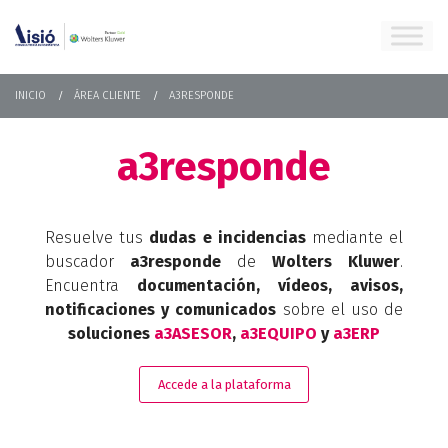
INICIO
ÁREA CLIENTE
A3RESPONDE
a3responde
Resuelve tus
dudas e incidencias
mediante el
buscador
a3responde
de
Wolters Kluwer
.
Encuentra
documentación, vídeos, avisos,
notificaciones y comunicados
sobre el uso de
soluciones
a3ASESOR
,
a3EQUIPO
y
a3ERP
Accede a la plataforma