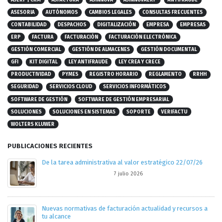
ASESORIA
AUTÓNOMOS
CAMBIOS LEGALES
CONSULTAS FRECUENTES
CONTABILIDAD
DESPACHOS
DIGITALIZACIÓN
EMPRESA
EMPRESAS
ERP
FACTURA
FACTURACIÓN
FACTURACIÓN ELECTRÓNICA
GESTIÓN COMERCIAL
GESTIÓN DE ALMACENES
GESTIÓN DOCUMENTAL
GFI
KIT DIGITAL
LEY ANTIFRAUDE
LEY CREA Y CRECE
PRODUCTIVIDAD
PYMES
REGISTRO HORARIO
REGLAMENTO
RRHH
SEGURIDAD
SERVICIOS CLOUD
SERVICIOS INFORMÁTICOS
SOFTWARE DE GESTIÓN
SOFTWARE DE GESTIÓN EMPRESARIAL
SOLUCIONES
SOLUCIONES EN SISTEMAS
SOPORTE
VERIFACTU
WOLTERS KLUWER
PUBLICACIONES RECIENTES
De la tarea administrativa al valor estratégico 22/07/26
7 julio 2026
Nuevas normativas de facturación actualidad y recursos a
tu alcance