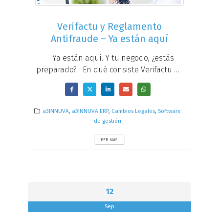
Verifactu y Reglamento
Antifraude – Ya están aquí
Ya están aquí. Y tu negocio, ¿estás
preparado? En qué consiste Verifactu es
un sistema para asegurar el envío
automático de información a la Agencia
Tributaria cuando se emite una factura. A
a3INNUVA
,
a3INNUVA ERP
,
Cambios Legales
,
Software
quién afecta A empresas y autónomos
de gestión
que...
LEER MAS...
12
Sep