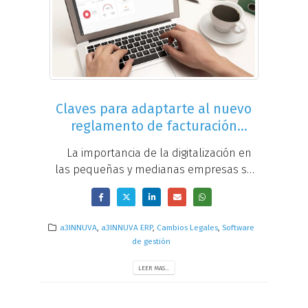
Claves para adaptarte al nuevo
reglamento de facturación
(25/03/2025)
La importancia de la digitalización en
las pequeñas y medianas empresas se
ha visto acelerada en los últimos
tiempos debido a distintos factores. Si
aún facturas de forma manual o con
a3INNUVA
,
a3INNUVA ERP
,
Cambios Legales
,
Software
hojas de cálculo, en esta sesión
de gestión
aprenderás...
LEER MAS...