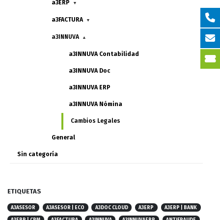
a3ERP
▼
a3FACTURA
▼
a3INNUVA
▲
a3INNUVA Contabilidad
a3INNUVA Doc
a3INNUVA ERP
a3INNUVA Nómina
Cambios Legales
General
Sin categoría
ETIQUETAS
A3ASESOR
A3ASESOR | ECO
A3DOC CLOUD
A3ERP
A3ERP | BANK
A3ERP | CRM
A3FACTURA
A3INNUVA
A3INNUVAERP
ANTIFRAUDE