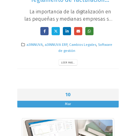
(21/05/2025)
La importancia de la digitalización en
las pequeñas y medianas empresas se
ha visto acelerada en los últimos
tiempos debido a distintos factores. Si
aún facturas de forma manual o con
a3INNUVA
,
a3INNUVA ERP
,
Cambios Legales
,
Software
hojas de cálculo, en esta sesión
de gestión
aprenderás...
LEER MAS...
10
Mar