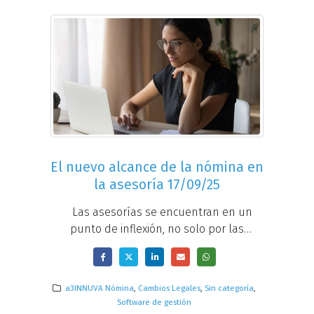
El nuevo alcance de la nómina en
la asesoría 17/09/25
Las asesorías se encuentran en un
punto de inflexión, no solo por las
exigencias crecientes del área de
facturación, sino por el verdadero
terremoto normativo que se avecina en
a3INNUVA Nómina
,
Cambios Legales
,
Sin categoría
,
el ámbito laboral. Y como siempre, quien
Software de gestión
se adelanta,...