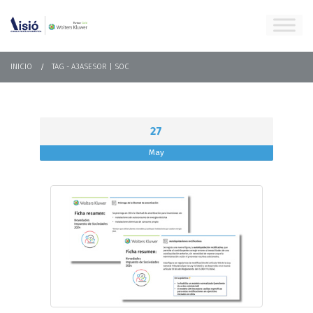
INICIO
TAG -
A3ASESOR | SOC
27
May