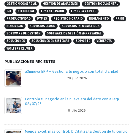
GESTIÓN COMERCIAL
GESTIÓN DE ALMACENES
GESTIÓN DOCUMENTAL
GFI
KIT DIGITAL
LEY ANTIFRAUDE
LEY CREA Y CRECE
PRODUCTIVIDAD
PYMES
REGISTRO HORARIO
REGLAMENTO
RRHH
SEGURIDAD
SERVICIOS CLOUD
SERVICIOS INFORMÁTICOS
SOFTWARE DE GESTIÓN
SOFTWARE DE GESTIÓN EMPRESARIAL
SOLUCIONES
SOLUCIONES EN SISTEMAS
SOPORTE
VERIFACTU
WOLTERS KLUWER
PUBLICACIONES RECIENTES
De la tarea administrativa al valor estratégico 22/07/26
7 julio 2026
Nuevas normativas de facturación actualidad y recursos a
tu alcance
26 junio 2026
tro
a3innuva ERP – Gestionar tu empresa nunca fue tan facil