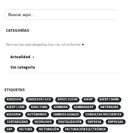
Buscar:
CATEGORÍAS
Para ver las subcategorías, haz clic en la flecha ▼
Actualidad
▼
Sin categoría
ETIQUETAS
A3ASESOR
A3ASESOR | ECO
A3DOC CLOUD
A3ERP
A3ERP | BANK
A3ERP | CRM
A3FACTURA
A3INNUVA
A3INNUVAERP
ANTIFRAUDE
ASESORIA
AUTÓNOMOS
CAMBIOS LEGALES
CONSULTAS FRECUENTES
CONTABILIDAD
DESPACHOS
DIGITALIZACIÓN
EMPRESA
EMPRESAS
ERP
FACTURA
FACTURACIÓN
FACTURACIÓN ELECTRÓNICA